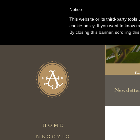
Notice
ITA
|
ENG
This website or its third-party tool
cookie policy. If you want to know m
By closing this banner, scrolling thi
IL TU
ACCOU
Per
Newsletter
Per effettuar
acquisto de
accedere
al tuo acco
HOME
personale.
Non
IL T
un account
NEGOZIO