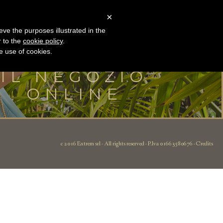
016
×
MODELLI
eve the purposes illustrated in the
Tante novità vi stanno aspettando
r to the
cookie policy
.
he use of cookies.
VISITA
IL NEGOZIO
ONLINE
c 2016 Extrem srl - All rights reserved - P.Iva 01663580676 -
Credits