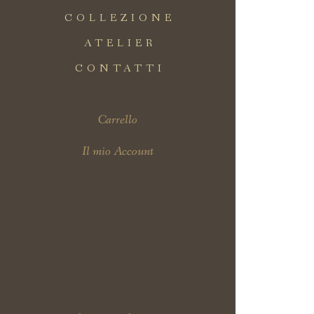
COLLEZIONE
ATELIER
Totale
CONTATTI
Visualizza Ca
C
Carrello
Il mio Account
ENTER
Hai
dimenticato
la
password?