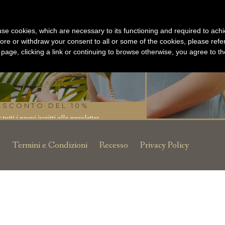
Collezione Summer 2
SCOPRI I 
s use cookies, which are necessary to its functioning and required to achi
Questo mese vi consigliamo
ore or withdraw your consent to all or some of the cookies, please refe
s page, clicking a link or continuing to browse otherwise, you agree to t
BEVERLY
O
SCONTO DEL 10%
NT
 tutti i nuovi iscritti alla newsletter
Termini e Condizioni
Recesso
Privacy Policy
e un
vi
unt
 hai
UO CARRELLO
?